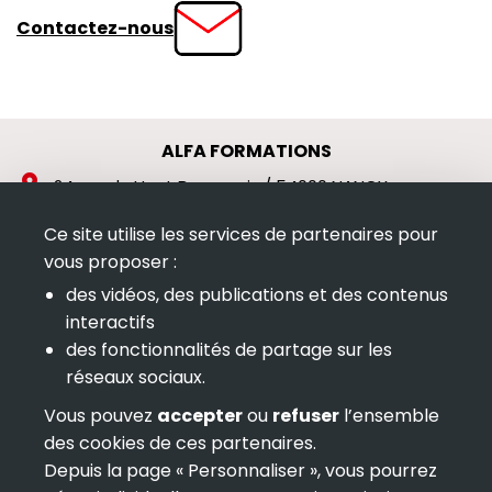
Contactez-nous
ALFA FORMATIONS
location_on
24 rue du Haut Bourgeois / 54000 NANCY
phone_android
Ce site utilise les services de partenaires pour
03 83 17 17 24
vous proposer :
alternate_email
contact@alfa-formations.org
des vidéos, des publications et des contenus
S'abonner à la newsletter
interactifs
des fonctionnalités de partage sur les
Déclaration
sous le n°
auprès du Préfet de
réseaux sociaux.
d'activité
41540281054
région Grand Est
enregistrée
Vous pouvez
accepter
ou
refuser
l’ensemble
des cookies de ces partenaires.
Depuis la page « Personnaliser », vous pourrez