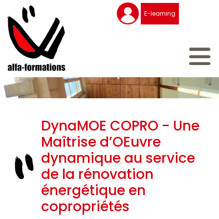
Aller
Panneau de gestion des cookies
Mon
E-learning
au
compte
contenu
principal
DynaMOE COPRO - Une
Maîtrise d’OEuvre
dynamique au service
de la rénovation
énergétique en
copropriétés