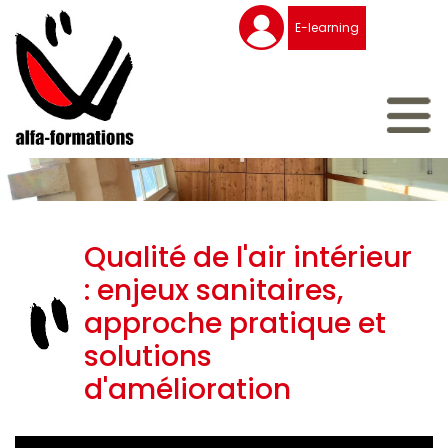
Aller
Panneau de gestion des cookies
Mon
E-learning
au
compte
contenu
principal
Qualité de l'air intérieur
: enjeux sanitaires,
approche pratique et
solutions
d'amélioration