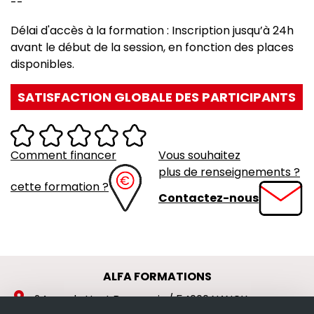
--
Délai d'accès à la formation : Inscription jusqu’à 24h
avant le début de la session, en fonction des places
disponibles.
SATISFACTION GLOBALE DES PARTICIPANTS
Comment financer
Vous souhaitez
plus de renseignements ?
cette formation ?
Contactez-nous
ALFA FORMATIONS
location_on
24 rue du Haut Bourgeois / 54000 NANCY